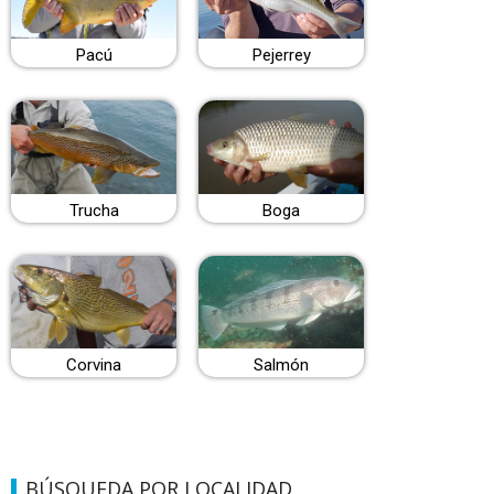
Pacú
Pejerrey
Trucha
Boga
Corvina
Salmón
BÚSQUEDA POR LOCALIDAD