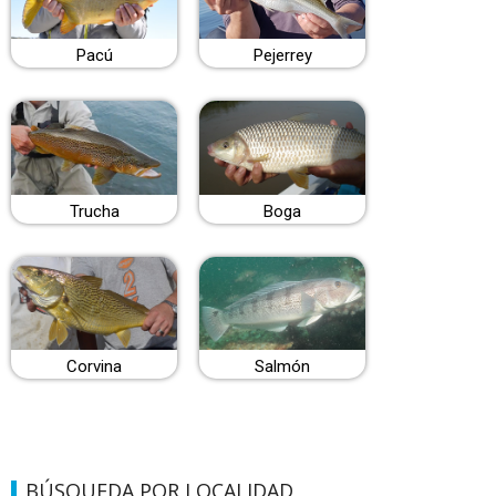
Pacú
Pejerrey
Trucha
Boga
Corvina
Salmón
BÚSQUEDA POR LOCALIDAD